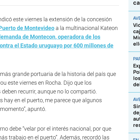
ca
AV
ndicó este viernes la extensión de la concesión
Vi
Puerto de Montevideo
a la multinacional Kateon
ca
demanda de Montecon, operadora de los
Mi
el
contra el Estado uruguayo por 600 millones de
PA
Ex
Po
más grande portuaria de la historia del país que
lo
Pou este viernes en Rocha. Dijo que los
de
deben recurrir, aunque no lo compartió.
AVE
s hay en el puerto, me parece que algunos
Si
u momento”, apuntó.
de
au
re
no debe “velar por el interés nacional, por que
ás trabajo en el puerto”. Además, recordó las
EN