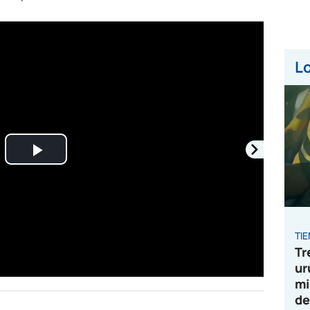
Lo
Play
Video
TI
Tr
ur
mi
de