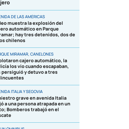
jero
ENIDA DE LAS AMÉRICAS
deo muestra la explosión del
jero automático en Parque
ramar; hay tres detenidos, dos de
los chilenos
RQUE MIRAMAR, CANELONES
plotaron cajero automático, la
licía los vio cuando escapaban,
s persiguió y detuvo a tres
lincuentes
NIDA ITALIA Y SEGOVIA
niestro grave en avenida Italia
jó a una persona atrapada en un
to; Bomberos trabajó en el
scate
 UN ÓMNIBUS