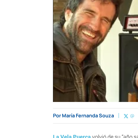
Por
María Fernanda Souza
@
La Vela Puerca
volvió de su “año s