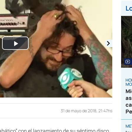
Lo
Play
Video
HO
MO
Mi
as
ca
31 de mayo de 2018, 21:47hs
Pe
ME
abático” con el lanzamiento de su séptimo disco