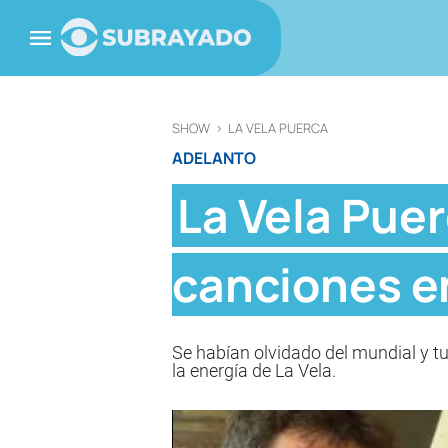
SHOW
>
LA VELA PUERCA
ADELANTO
La Vela Puer
canciones e
Se habían olvidado del mundial y tu
la energía de La Vela.