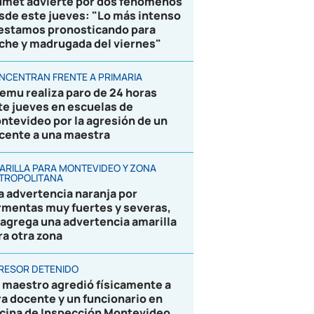
umet advierte por dos fenómenos
sde este jueves: "Lo más intenso
 estamos pronosticando para
che y madrugada del viernes"
NCENTRAN FRENTE A PRIMARIA
emu realiza paro de 24 horas
te jueves en escuelas de
ntevideo por la agresión de un
cente a una maestra
ARILLA PARA MONTEVIDEO Y ZONA
TROPOLITANA
la advertencia naranja por
rmentas muy fuertes y severas,
 agrega una advertencia amarilla
ra otra zona
RESOR DETENIDO
 maestro agredió físicamente a
ra docente y un funcionario en
icina de Inspección Montevideo