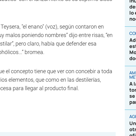
In
de
lo
no
 Teysera, "el enano" (voz), según contaron en
CO
 malos poniendo nombres” dijo entre risas, “en
Ad
ilar”, pero claro, había que defender esa
es
ohólicos...” bromea.
Mo
do
que el concepto tiene que ver con concebir a toda
AM
ME
ios elementos, que como en las destilerías,
A 
sa para llegar al producto final.
to
se
pa
AG
Un
ot
of