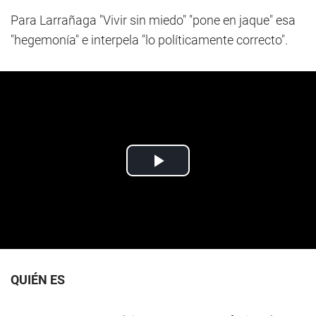
Para Larrañaga "Vivir sin miedo" "pone en jaque" esa
"hegemonía" e interpela "lo políticamente correcto".
QUIÉN ES