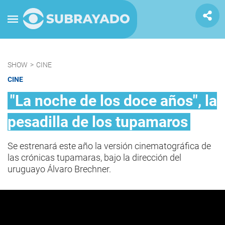
SHOW
>
CINE
CINE
"La noche de los doce años", la
pesadilla de los tupamaros
Se estrenará este año la versión cinematográfica de
las crónicas tupamaras, bajo la dirección del
uruguayo Álvaro Brechner.