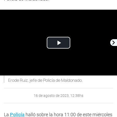
Play
Video
Erode Ruiz, jefe de Policía de Maldonado.
16 de agosto de 2023, 12:38hs
La
Policía
halló sobre la hora 11:00 de este miércoles