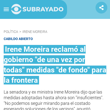
POLÍTICA
>
IRENE MOREIRA
CABILDO ABIERTO
Irene Moreira reclamó al
gobierno "de una vez por
todas" medidas "de fondo" para
la frontera
La senadora y ex ministra Irene Moreira dijo que las
medidas adoptadas hasta ahora son "insuficientes".
"No podemos seguir mirando para el costado
esperando soluciones de los vecinos", apuntó.