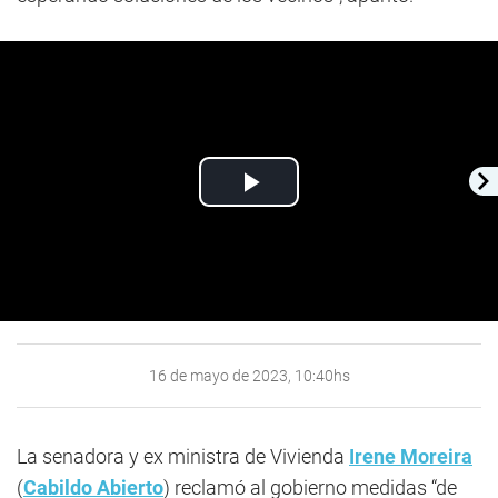
Play
Video
16 de mayo de 2023, 10:40hs
La senadora y ex ministra de Vivienda
Irene Moreira
(
Cabildo Abierto
) reclamó al gobierno medidas “de