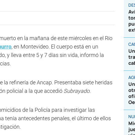
DE
Av
to
pu
ex
uerto en la mañana de este miércoles en el Río
CA
purro
, en Montevideo. El cuerpo está en un
Un
y lleva entre 5 y 7 días sin vida, informó la
tr
ca
cias.
AG
 la refinería de Ancap. Presentaba siete heridas
Un
ot
n policial a la que accedió
Subrayado
.
of
Oe
omicidios de la Policía para investigar las
NU
a tenía antecedentes penales, el último de ellos
Mi
stigación.
ju