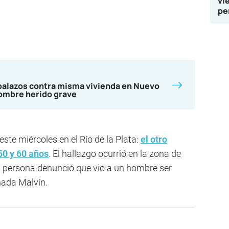
vi
pe
balazos contra misma vivienda en Nuevo
hombre herido grave
ste miércoles en el Río de la Plata:
el otro
50 y 60 años
. El hallazgo ocurrió en la zona de
a persona denunció que vio a un hombre ser
añada Malvín.