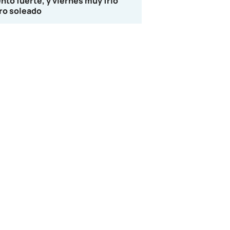
ento fuerte, y viernes muy frío
ro soleado