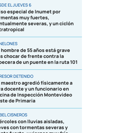
SDE EL JUEVES 6
iso especial de Inumet por
rmentas muy fuertes,
ntualmente severas, y un ciclón
tratropical
NELONES
 hombre de 55 años está grave
as chocar de frente contra la
becera de un puente en la ruta 101
RESOR DETENIDO
 maestro agredió físicamente a
ra docente y un funcionario en
icina de Inspección Montevideo
ste de Primaria
BEL CISNEROS
ércoles con lluvias aisladas,
eves con tormentas severas y