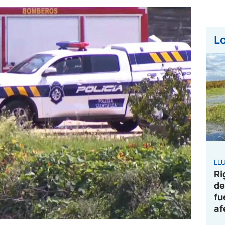
Lo
LL
Ri
de
fu
af