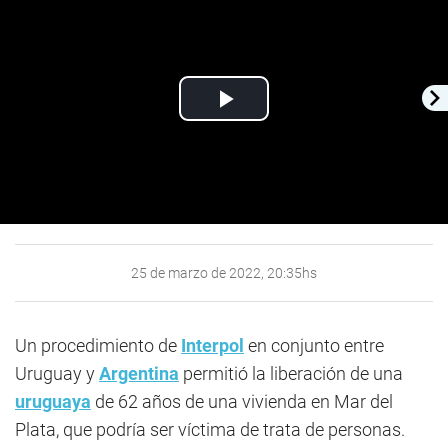
Play
Video
25 de marzo de 2022, 20:35hs
Un procedimiento de
Interpol
en conjunto entre
Uruguay y
Argentina
permitió la liberación de una
uruguaya
de 62 años de una vivienda en Mar del
Plata, que podría ser víctima de trata de personas.