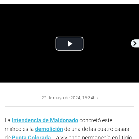
Play
Video
22 de mayo de 2024, 16:34hs
La
Intendencia de Maldonado
concretó este
miércoles la
demolición
de una de las cuatro casas
de
Punta Colorada
. La vivienda permanecía en litigio