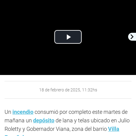
Play
Video
18 de febrero de 2025, 11:32hs
Un
incendio
consumió por completo este martes de
mañana un
depósito
de lana y telas ubicado en Julio
Roletty y Gobernador Viana, zona del barrio
Villa