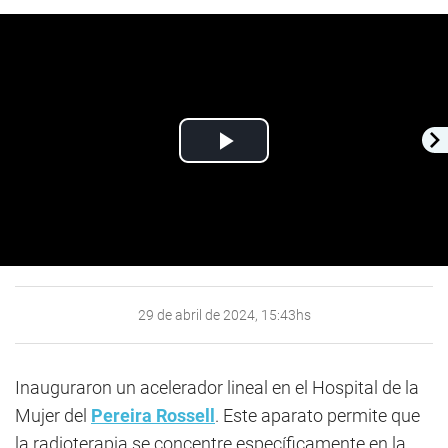
Play
Video
29 de abril de 2024, 15:43hs
Inauguraron un acelerador lineal en el Hospital de la
Mujer del
Pereira Rossell
. Este aparato permite que
la radioterapia se concentre específicamente en la