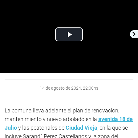
Play
Video
14 de agosto de 2024, 22:00hs
La comuna lleva adelante el plan de renovación,
mantenimiento y nuevo arbolado en la
avenida 18 de
Julio
y las peatonales de
Ciudad Vieja
, en la que se
incluye Sarandí, Pérez Castellanos y la zona del