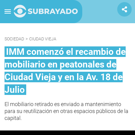
SOCIEDAD
>
CIUDAD VIEJA
IMM comenzó el recambio de
mobiliario en peatonales de
Ciudad Vieja y en la Av. 18 de
Julio
El mobiliario retirado es enviado a mantenimiento
para su reutilización en otras espacios públicos de la
capital.