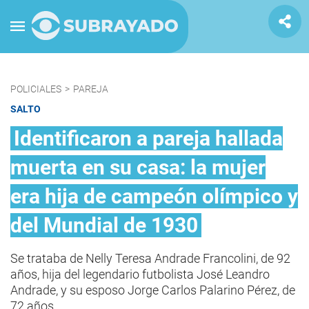
POLICIALES
>
PAREJA
SALTO
Identificaron a pareja hallada
muerta en su casa: la mujer
era hija de campeón olímpico y
del Mundial de 1930
Se trataba de Nelly Teresa Andrade Francolini, de 92
años, hija del legendario futbolista José Leandro
Andrade, y su esposo Jorge Carlos Palarino Pérez, de
72 años.