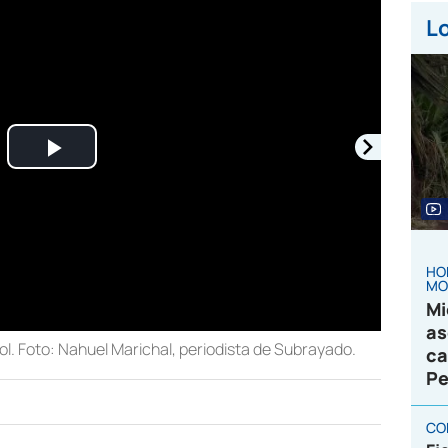
Lo
Play
Video
HO
MO
Mi
as
 Sol. Foto: Nahuel Marichal, periodista de Subrayado.
ca
Pe
CO