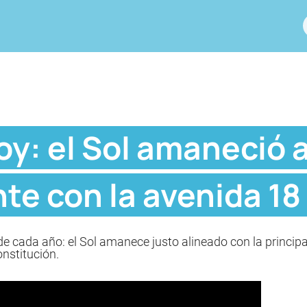
oy: el Sol amaneció 
e con la avenida 18 
o de cada año: el Sol amanece justo alineado con la princi
onstitución.