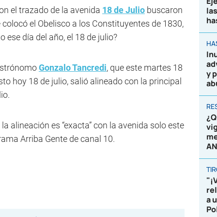
Ej
on el trazado de la avenida
18 de Julio
buscaron
la
ha
 colocó el Obelisco a los Constituyentes de 1830,
o ese día del año, el 18 de julio?
HA
In
ad
 astrónomo
Gonzalo Tancredi
, que este martes 18
y 
sto hoy 18 de julio, salió alineado con la principal
ab
io.
RE
¿Q
 la alineación es “exacta” con la avenida solo este
vi
me
grama Arriba Gente de canal 10.
AN
TI
"¡
re
a 
Po