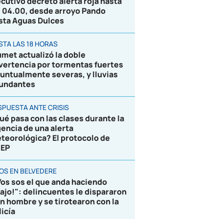
ecutivo decretó alerta roja hasta
s 04.00, desde arroyo Pando
sta Aguas Dulces
STA LAS 18 HORAS
umet actualizó la doble
vertencia por tormentas fuertes
puntualmente severas, y lluvias
undantes
SPUESTA ANTE CRISIS
ué pasa con las clases durante la
gencia de una alerta
teorológica? El protocolo de
EP
ROS EN BELVEDERE
Vos sos el que anda haciendo
lajo!": delincuentes le dispararon
un hombre y se tirotearon con la
licía