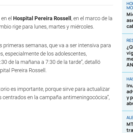
HO
MO
Mi
 en el
Hospital Pereira Rossell
, en el marco de la
as
ca
bio rige para lunes, martes y miércoles.
RE
s primeras semanas, que va a ser intensiva para
¿Q
vi
s, especialmente de los adolescentes,
me
30 de la mañana a 7:30 de la tarde”, detalló
AN
ital Pereira Rossell.
HA
In
rio es importante, porque sirve para actualizar
ad
s centrados en la campaña antimeningocócica”,
y 
ab
AL
MT
tr