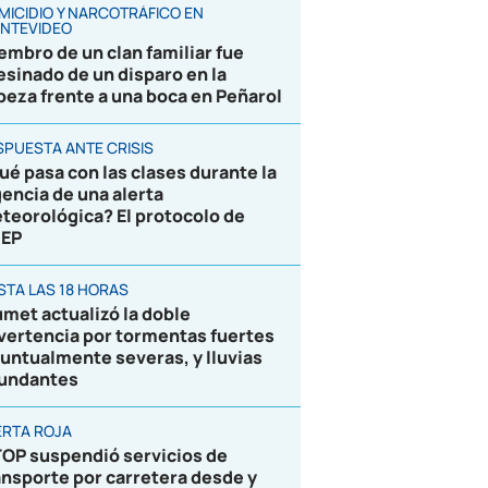
MICIDIO Y NARCOTRÁFICO EN
NTEVIDEO
embro de un clan familiar fue
esinado de un disparo en la
beza frente a una boca en Peñarol
SPUESTA ANTE CRISIS
ué pasa con las clases durante la
gencia de una alerta
teorológica? El protocolo de
EP
STA LAS 18 HORAS
umet actualizó la doble
vertencia por tormentas fuertes
puntualmente severas, y lluvias
undantes
ERTA ROJA
OP suspendió servicios de
ansporte por carretera desde y