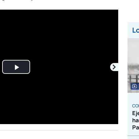
Lo
Play
Video
CO
Ej
ha
Pa