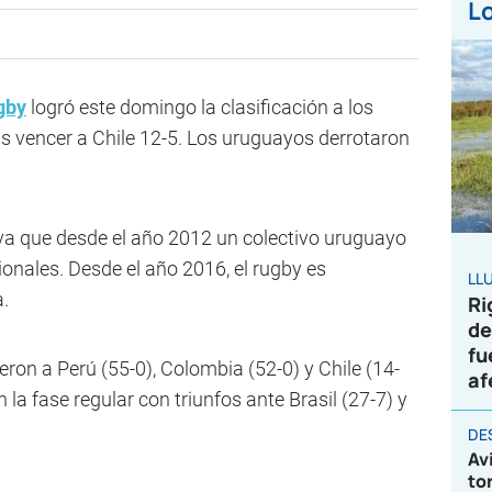
Lo
gby
logró este domingo la clasificación a los
s vencer a Chile 12-5. Los uruguayos derrotaron
 ya que desde el año 2012 un colectivo uruguayo
ionales. Desde el año 2016, el rugby es
LL
.
Ri
de
fu
eron a Perú (55-0), Colombia (52-0) y Chile (14-
af
 la fase regular con triunfos ante Brasil (27-7) y
DE
Av
to