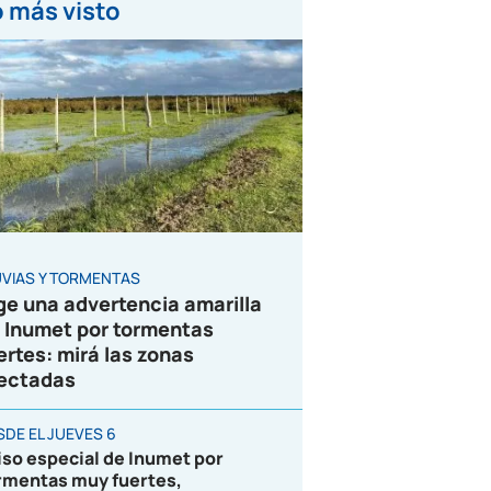
 más visto
UVIAS Y TORMENTAS
ge una advertencia amarilla
 Inumet por tormentas
ertes: mirá las zonas
ectadas
SDE EL JUEVES 6
iso especial de Inumet por
rmentas muy fuertes,