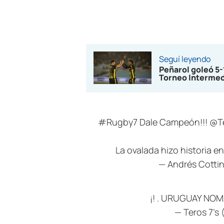
Seguí leyendo
Peñarol goleó 5
Torneo Interme
#Rugby7
Dale Campeón!!!
@T
La ovalada hizo historia e
— Andrés Cotti
¡! . URUGUAY NOM
— Teros 7's