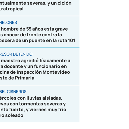
ntualmente severas, y un ciclón
tratropical
NELONES
 hombre de 55 años está grave
as chocar de frente contra la
becera de un puente en la ruta 101
RESOR DETENIDO
 maestro agredió físicamente a
ra docente y un funcionario en
icina de Inspección Montevideo
ste de Primaria
BEL CISNEROS
ércoles con lluvias aisladas,
eves con tormentas severas y
ento fuerte, y viernes muy frío
ro soleado