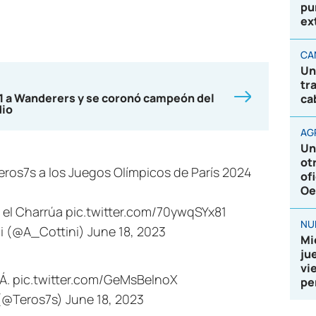
pu
ex
CA
Un
tr
-1 a Wanderers y se coronó campeón del
ca
dio
AG
Un
ot
eros7s
a los Juegos Olímpicos de París 2024
of
Oe
n el Charrúa
pic.twitter.com/70ywqSYx81
NU
ni (@A_Cottini)
June 18, 2023
Mi
ju
vi
Á.
pic.twitter.com/GeMsBelnoX
pe
 (@Teros7s)
June 18, 2023