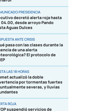
MUNICADO PRESIDENCIA
ecutivo decretó alerta roja hasta
s 04.00, desde arroyo Pando
sta Aguas Dulces
SPUESTA ANTE CRISIS
ué pasa con las clases durante la
gencia de una alerta
teorológica? El protocolo de
EP
STA LAS 18 HORAS
umet actualizó la doble
vertencia por tormentas fuertes
puntualmente severas, y lluvias
undantes
ERTA ROJA
OP suspendió servicios de