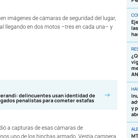
CO
e en imágenes de cámaras de seguridad del lugar,
Ej
nal llegando en dos motos –tres en cada una– y
la
ha
RE
¿Q
vi
me
AN
HA
randi: delincuentes usan identidad de
In
gados penalistas para cometer estafas
ad
y 
ab
dió a capturas de esas cámaras de
AL
MT
menos uno de los hinchas armado. Vestía campera