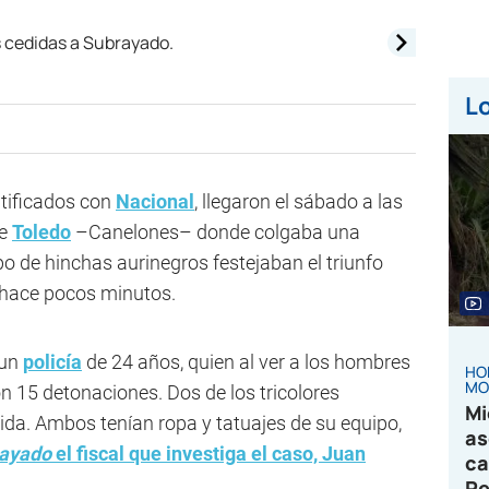
Lo
ntificados con
Nacional
, llegaron el sábado a las
de
Toledo
–Canelones– donde colgaba una
o de hinchas aurinegros festejaban el triunfo
o hace pocos minutos.
 un
policía
de 24 años, quien al ver a los hombres
HO
MO
n 15 detonaciones. Dos de los tricolores
Mi
vida. Ambos tenían ropa y tatuajes de su equipo,
as
ayado
el fiscal que investiga el caso, Juan
ca
Pe