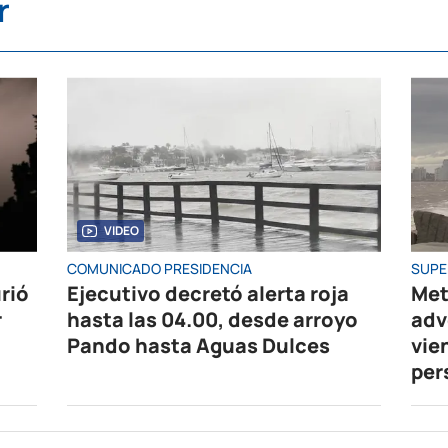
r
VIDEO
COMUNICADO PRESIDENCIA
SUPE
rió
Ejecutivo decretó alerta roja
Met
r
hasta las 04.00, desde arroyo
adv
Pando hasta Aguas Dulces
vie
per