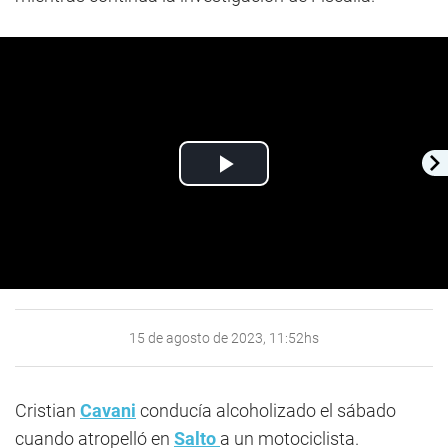
Play
Video
15 de agosto de 2023, 11:52hs
Cristian
Cavani
conducía alcoholizado el sábado
cuando atropelló en
Salto
a un motociclista.