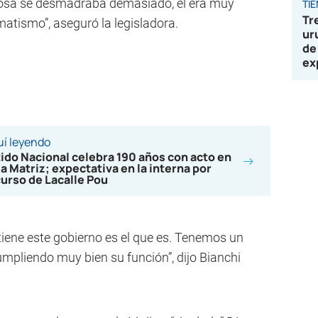
cosa se desmadraba demasiado, él era muy
TI
Tr
atismo”, aseguró la legisladora.
ur
de
ex
í leyendo
ido Nacional celebra 190 años con acto en
a Matriz; expectativa en la interna por
urso de Lacalle Pou
tiene este gobierno es el que es. Tenemos un
mpliendo muy bien su función”, dijo Bianchi