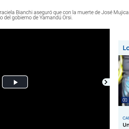
aciela Bianchi aseguró que con la muerte de José Mujica, 
o del gobierno de Yamandú Orsi.
Lo
Play
Video
CA
Un