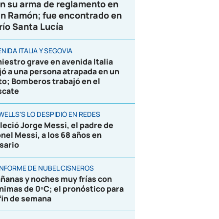
n su arma de reglamento en
n Ramón; fue encontrado en
 río Santa Lucía
NIDA ITALIA Y SEGOVIA
niestro grave en avenida Italia
jó a una persona atrapada en un
to; Bomberos trabajó en el
scate
WELLS'S LO DESPIDIÓ EN REDES
lleció Jorge Messi, el padre de
onel Messi, a los 68 años en
sario
 INFORME DE NUBEL CISNEROS
ñanas y noches muy frías con
nimas de 0ºC; el pronóstico para
 fin de semana