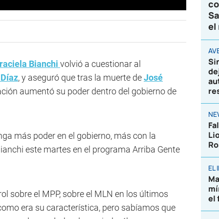
co
Sa
el
AVE
Si
raciela Bianchi
volvió a cuestionar al
de
 Díaz
, y aseguró que tras la muerte de
José
au
re
 Nación aumentó su poder dentro del gobierno de
NE
Fa
Li
enga más poder en el gobierno, más con la
Ro
Bianchi este martes en el programa Arriba Gente
EL
Ma
mí
ol sobre el MPP, sobre el MLN en los últimos
el
como era su característica, pero sabíamos que