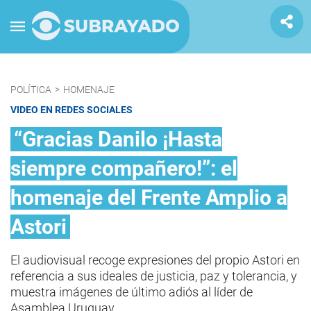
POLÍTICA
>
HOMENAJE
VIDEO EN REDES SOCIALES
“Gracias Danilo ¡Hasta
siempre compañero!”: el
homenaje del Frente Amplio a
Astori
El audiovisual recoge expresiones del propio Astori en
referencia a sus ideales de justicia, paz y tolerancia, y
muestra imágenes de último adiós al líder de
Asamblea Uruguay.