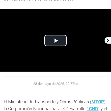
Play
Video
28 de mayo de 2025, 20:57hs
El Ministerio de Transporte y Obras Públicas (
MTOP
),
la Corporación Nacional para el Desarrollo (
CND
) y el