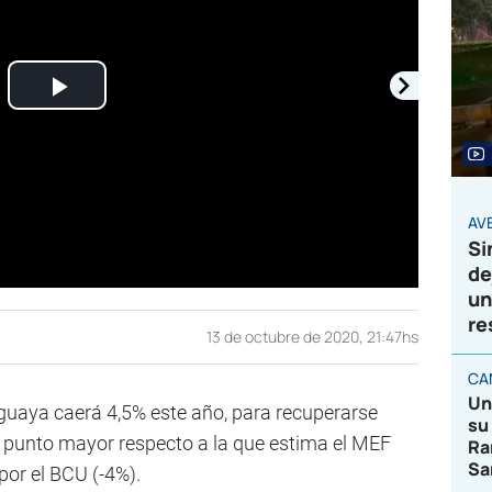
Play
Video
AVE
Si
de
un
re
13 de octubre de 2020, 21:47hs
CA
Un
uaya caerá 4,5% este año, para recuperarse
su
 1 punto mayor respecto a la que estima el MEF
Ra
Sa
por el BCU (-4%).