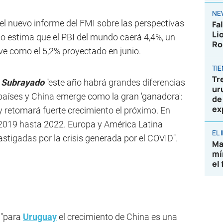
NE
el nuevo informe del FMI sobre las perspectivas
Fa
Li
o estima que el PBI del mundo caerá 4,4%, un
Ro
ve como el 5,2% proyectado en junio.
TI
Tr
n
Subrayado
"este año habrá grandes diferencias
ur
aíses y China emerge como la gran 'ganadora':
de
ex
y retomará fuerte crecimiento el próximo. En
 2019 hasta 2022. Europa y América Latina
EL
tigadas por la crisis generada por el COVID".
Ma
mí
el
o
"para
Uruguay
el crecimiento de China es una