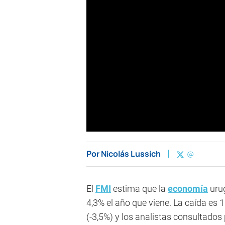
Por
Nicolás Lussich
@
El
FMI
estima que la
economía
urug
4,3% el año que viene. La caída es
(-3,5%) y los analistas consultados 