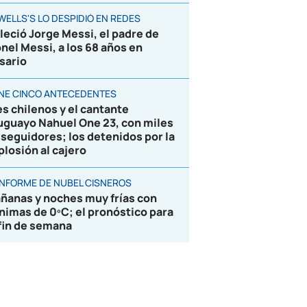
WELLS'S LO DESPIDIÓ EN REDES
lleció Jorge Messi, el padre de
onel Messi, a los 68 años en
sario
ENE CINCO ANTECEDENTES
es chilenos y el cantante
uguayo Nahuel One 23, con miles
 seguidores; los detenidos por la
plosión al cajero
 INFORME DE NUBEL CISNEROS
ñanas y noches muy frías con
nimas de 0ºC; el pronóstico para
 fin de semana