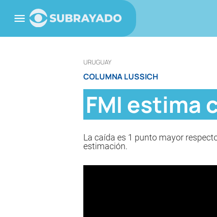
URUGUAY
COLUMNA LUSSICH
FMI estima c
La caída es 1 punto mayor respecto 
estimación.