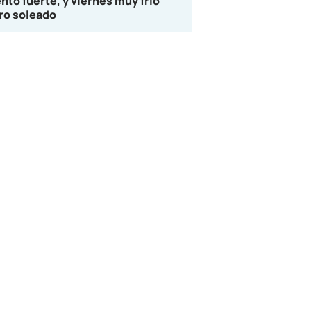
ento fuerte, y viernes muy frío
ro soleado