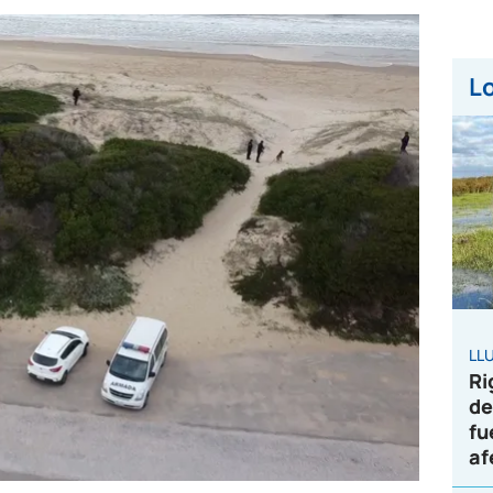
Lo
LL
Ri
de
fu
af