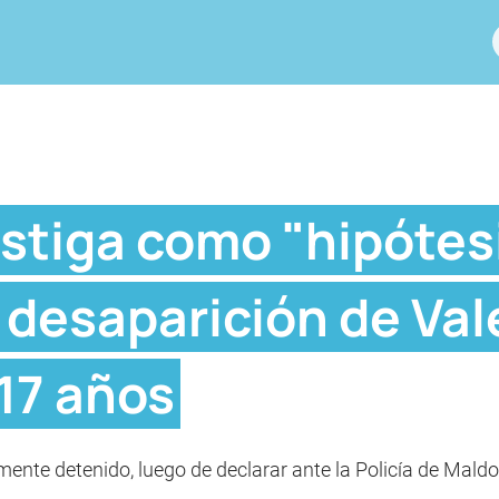
estiga como "hipótes
a desaparición de Va
17 años
mente detenido, luego de declarar ante la Policía de Mald