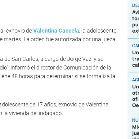
DE
Av
to
pu
 al exnovio de
Valentina Cancela
, la adolescente
ex
 martes. La orden fue autorizada por una jueza.
CA
Un
tr
lía de San Carlos, a cargo de Jorge Vaz, y se
ca
dio", informó el director de Comunicación de la
 tiene 48 horas para determinar si se formaliza la
AG
Un
ot
of
 adolescente de 17 años, exnovio de Valentina.
Oe
n la vivienda del indagado.
NU
Mi
ju