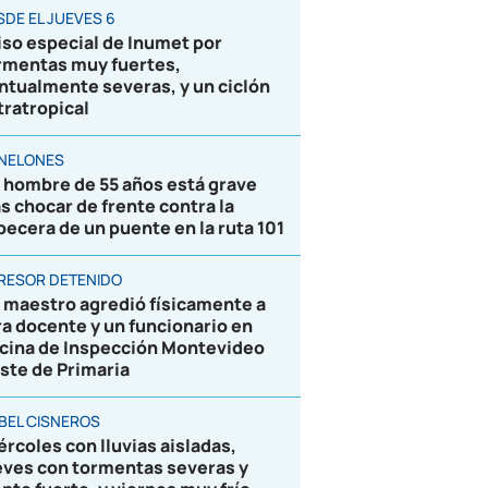
SDE EL JUEVES 6
iso especial de Inumet por
rmentas muy fuertes,
ntualmente severas, y un ciclón
tratropical
NELONES
 hombre de 55 años está grave
as chocar de frente contra la
becera de un puente en la ruta 101
RESOR DETENIDO
 maestro agredió físicamente a
ra docente y un funcionario en
icina de Inspección Montevideo
ste de Primaria
BEL CISNEROS
ércoles con lluvias aisladas,
eves con tormentas severas y