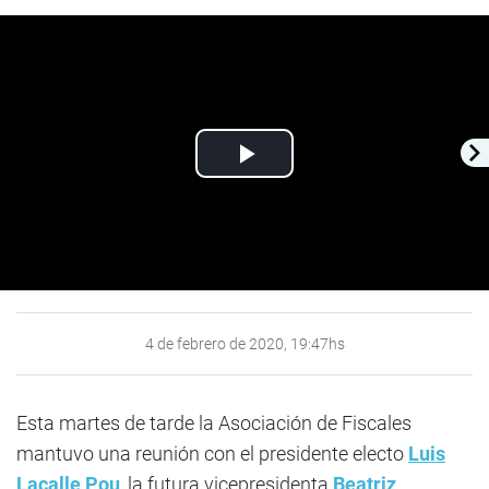
Play
Video
4 de febrero de 2020, 19:47hs
Esta martes de tarde la Asociación de Fiscales
mantuvo una reunión con el presidente electo
Luis
Lacalle Pou
, la futura vicepresidenta
Beatriz