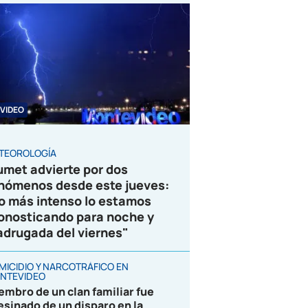
VIDEO
TEOROLOGÍA
umet advierte por dos
nómenos desde este jueves:
o más intenso lo estamos
onosticando para noche y
drugada del viernes"
MICIDIO Y NARCOTRÁFICO EN
NTEVIDEO
embro de un clan familiar fue
esinado de un disparo en la