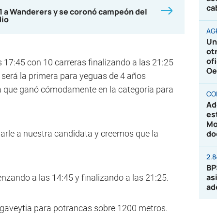
ca
-1 a Wanderers y se coronó campeón del
dio
AG
Un
ot
of
 17:45 con 10 carreras finalizando a las 21:25
Oe
a será la primera para yeguas de 4 años
 que ganó cómodamente en la categoría para
CO
Ad
es
Mo
arle a nuestra candidata y creemos que la
do
2.
BP
as
zando a las 14:45 y finalizando a las 21:25.
ad
tagaveytia para potrancas sobre 1200 metros.