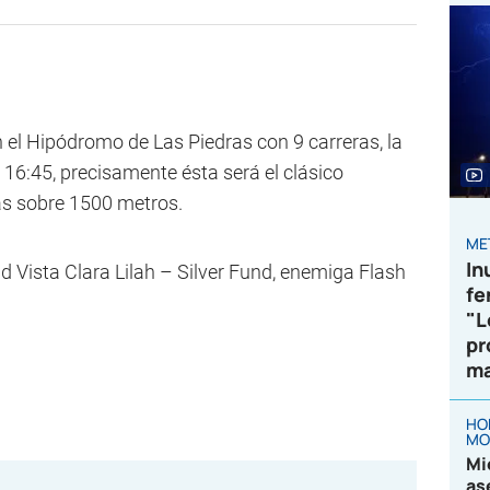
 el Hipódromo de Las Piedras con 9 carreras, la
s 16:45, precisamente ésta será el clásico
as sobre 1500 metros.
ME
In
ud Vista Clara Lilah – Silver Fund, enemiga Flash
fe
"L
pr
ma
HO
MO
Mi
as