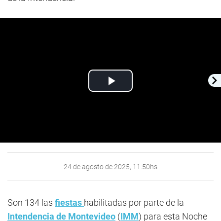
Play
Video
24 de agosto de 2025, 11:50hs
Son 134 las
fiestas
habilitadas por parte de la
Intendencia de Montevideo
(
IMM
) para esta Noche