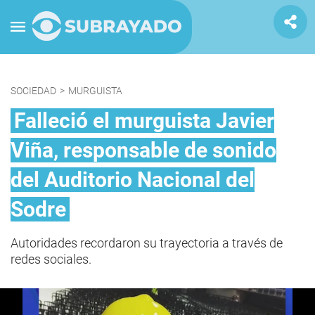
SOCIEDAD
>
MURGUISTA
Falleció el murguista Javier
Viña, responsable de sonido
del Auditorio Nacional del
Sodre
Autoridades recordaron su trayectoria a través de
redes sociales.