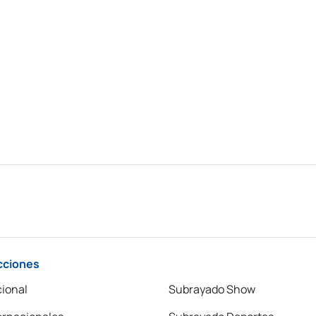
cciones
ional
Subrayado Show