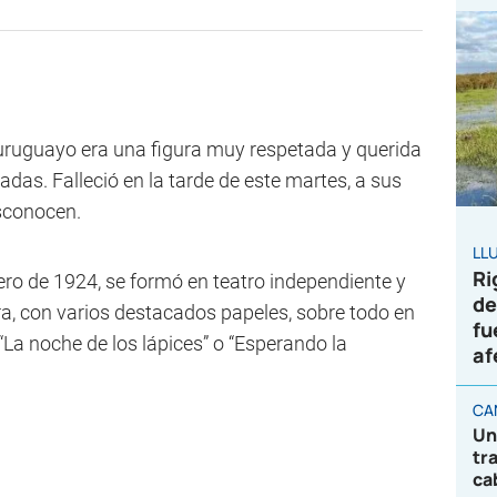
el uruguayo era una figura muy respetada y querida
das. Falleció en la tarde de este martes, a sus
sconocen.
LL
Ri
ero de 1924, se formó en teatro independiente y
de
ra, con varios destacados papeles, sobre todo en
fu
La noche de los lápices” o “Esperando la
af
CA
Un
tr
ca