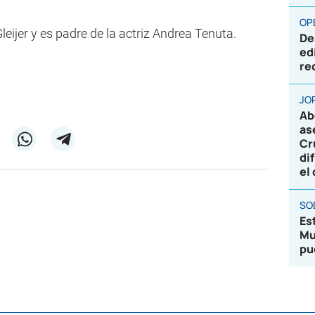
OP
eijer y es padre de la actriz Andrea Tenuta.
De
ed
re
JO
Ab
as
Cr
di
el
SO
Es
Mu
pu