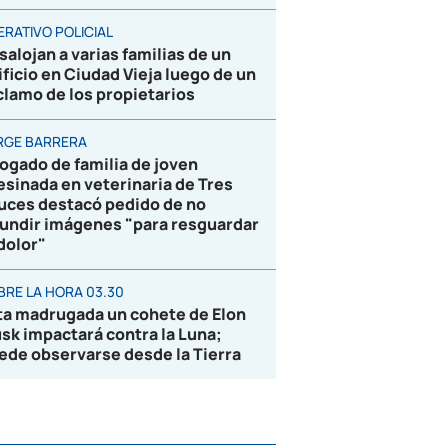
ERATIVO POLICIAL
salojan a varias familias de un
ificio en Ciudad Vieja luego de un
clamo de los propietarios
RGE BARRERA
ogado de familia de joven
esinada en veterinaria de Tres
uces destacó pedido de no
fundir imágenes "para resguardar
 dolor"
BRE LA HORA 03.30
ta madrugada un cohete de Elon
sk impactará contra la Luna;
ede observarse desde la Tierra