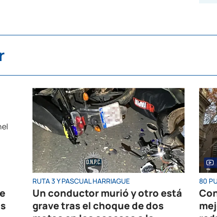
r
RUTA 3 Y PASCUAL HARRIAGUE
80 P
re
Un conductor murió y otro está
Con
os
grave tras el choque de dos
mej