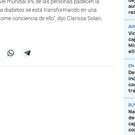
de
vel mundial 8% de las personas padecen la
au
La diabetes se está transformando en una
re
ome conciencia de ello", dijo Clarissa Solari,
AV
Vi
ca
Mi
el
EN
De
in
co
tr
BU
Na
de
ca
co