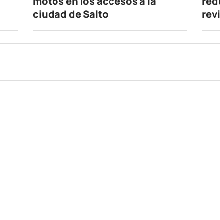
motos en los accesos a la
red
ciudad de Salto
rev