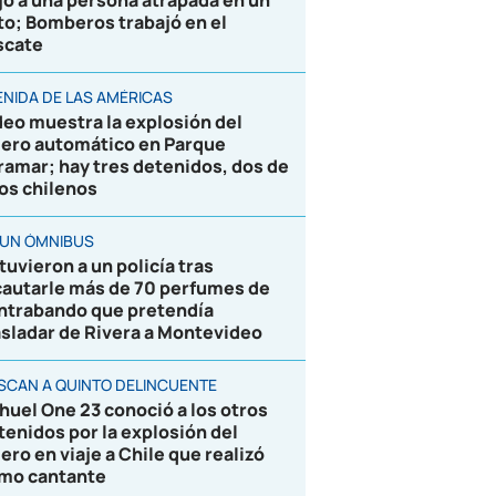
jó a una persona atrapada en un
to; Bomberos trabajó en el
scate
ENIDA DE LAS AMÉRICAS
deo muestra la explosión del
jero automático en Parque
ramar; hay tres detenidos, dos de
los chilenos
 UN ÓMNIBUS
tuvieron a un policía tras
cautarle más de 70 perfumes de
ntrabando que pretendía
asladar de Rivera a Montevideo
SCAN A QUINTO DELINCUENTE
huel One 23 conoció a los otros
tenidos por la explosión del
jero en viaje a Chile que realizó
mo cantante