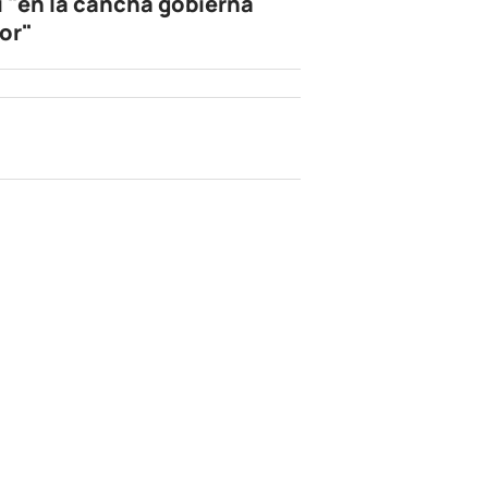
i "en la cancha gobierna
or"