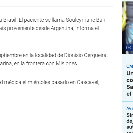
 Brasil. El paciente se llama Souleymane Bah,
aís proveniente desde Argentina, informa el
septiembre en la localidad de Dionisio Cerqueira,
arina, en la frontera con Misiones
CA
Un
co
ad médica el miércoles pasado en Cascavel,
Sa
el
AVE
Si
de
au
re