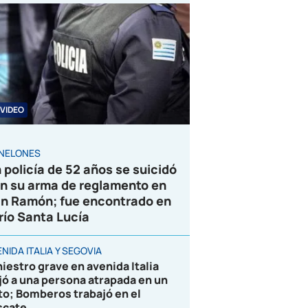
VIDEO
NELONES
 policía de 52 años se suicidó
n su arma de reglamento en
n Ramón; fue encontrado en
 río Santa Lucía
NIDA ITALIA Y SEGOVIA
niestro grave en avenida Italia
jó a una persona atrapada en un
to; Bomberos trabajó en el
scate