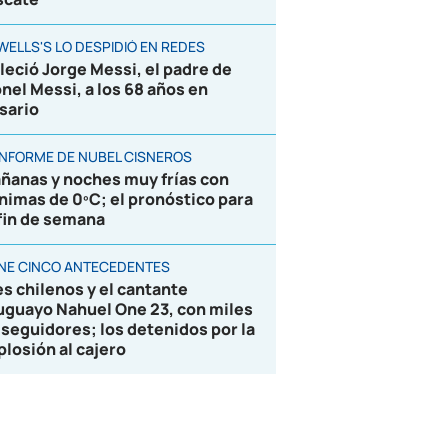
WELLS'S LO DESPIDIÓ EN REDES
lleció Jorge Messi, el padre de
onel Messi, a los 68 años en
sario
 INFORME DE NUBEL CISNEROS
ñanas y noches muy frías con
nimas de 0ºC; el pronóstico para
 fin de semana
ENE CINCO ANTECEDENTES
es chilenos y el cantante
uguayo Nahuel One 23, con miles
 seguidores; los detenidos por la
plosión al cajero