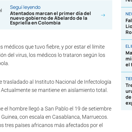
Seguí leyendo
Atentados marcan el primer día del
NE
nuevo gobierno de Abelardo de la
Fa
Espriella en Colombia
Li
Ro
EL
 médicos que tuvo fiebre, y por estar el límite
Ma
n del virus, los médicos lo trataron según los
mí
bola.
el
TI
 trasladado al Instituto Nacional de Infectología
Tr
 Actualmente se mantiene en aislamiento total.
ur
de
ex
e el hombre llegó a San Pablo el 19 de setiembre
, Guinea, con escala en Casablanca, Marruecos.
los tres países africanos más afectados por el