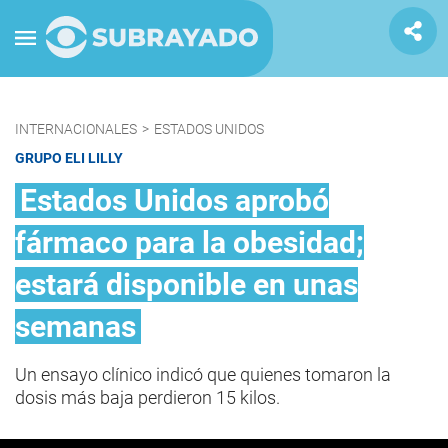
INTERNACIONALES
>
ESTADOS UNIDOS
GRUPO ELI LILLY
Estados Unidos aprobó
fármaco para la obesidad;
estará disponible en unas
semanas
Un ensayo clínico indicó que quienes tomaron la
dosis más baja perdieron 15 kilos.