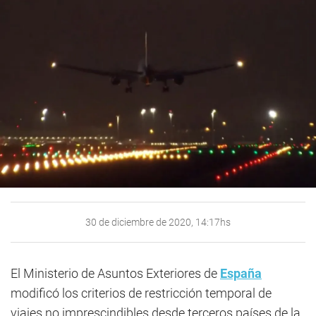
30 de diciembre de 2020, 14:17hs
El Ministerio de Asuntos Exteriores de
España
modificó los criterios de restricción temporal de
viajes no imprescindibles desde terceros países de la