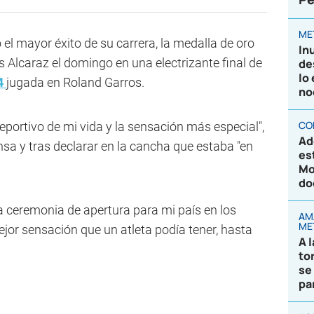
ME
el mayor éxito de su carrera, la medalla de oro
In
s Alcaraz el domingo en una electrizante final de
de
lo
4
jugada en Roland Garros.
no
CO
portivo de mi vida y la sensación más especial",
Ad
ensa y tras declarar en la cancha que estaba "en
es
Mo
do
a ceremonia de apertura para mi país en los
AM
ME
jor sensación que un atleta podía tener, hasta
A 
to
se
pa