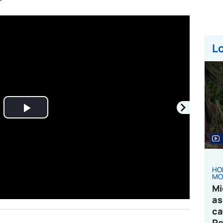
Lo
Play
Video
HO
MO
Mi
as
ca
Pe