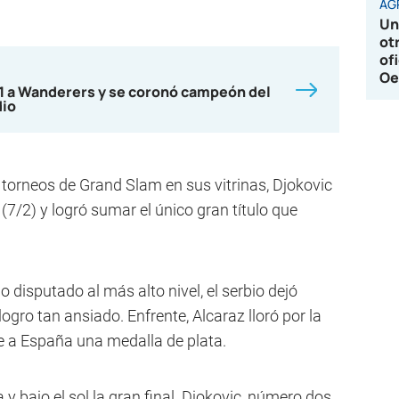
AG
Un
ot
of
Oe
-1 a Wanderers y se coronó campeón del
dio
 torneos de Grand Slam en sus vitrinas, Djokovic
 (7/2) y logró sumar el único gran título que
o disputado al más alto nivel, el serbio dejó
ogro tan ansiado. Enfrente, Alcaraz lloró por la
le a España una medalla de plata.
 y bajo el sol la gran final. Djokovic, número dos