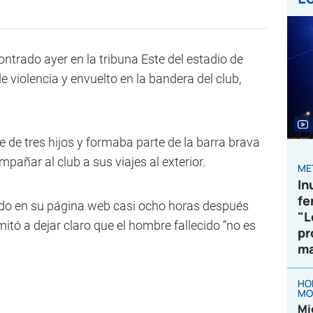
ontrado ayer en la tribuna Este del estadio de
de violencia y envuelto en la bandera del club,
 de tres hijos y formaba parte de la barra brava
pañar al club a sus viajes al exterior.
ME
In
fe
do en su página web casi ocho horas después
"L
imitó a dejar claro que el hombre fallecido “no es
pr
.
ma
HO
MO
Mi