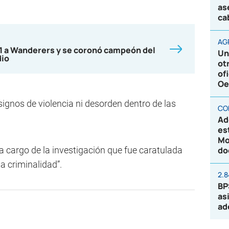
as
ca
AG
-1 a Wanderers y se coronó campeón del
Un
dio
ot
of
Oe
signos de violencia ni desorden dentro de las
CO
Ad
es
Mo
 a cargo de la investigación que fue caratulada
do
 criminalidad”.
2.
BP
as
ad