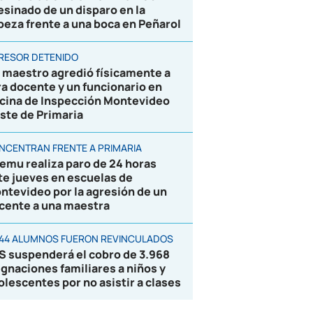
esinado de un disparo en la
beza frente a una boca en Peñarol
RESOR DETENIDO
 maestro agredió físicamente a
ra docente y un funcionario en
icina de Inspección Montevideo
ste de Primaria
NCENTRAN FRENTE A PRIMARIA
emu realiza paro de 24 horas
te jueves en escuelas de
ntevideo por la agresión de un
cente a una maestra
844 ALUMNOS FUERON REVINCULADOS
S suspenderá el cobro de 3.968
ignaciones familiares a niños y
olescentes por no asistir a clases