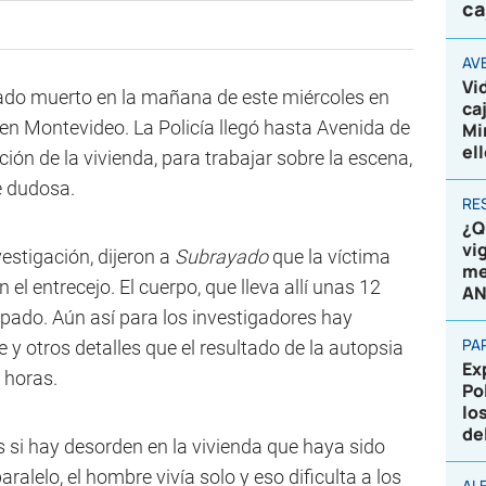
ca
AV
Vi
do muerto en la mañana de este miércoles en
ca
 en Montevideo. La Policía llegó hasta Avenida de
Mi
el
ción de la vivienda, para trabajar sobre la escena,
e dudosa.
RE
¿Q
vi
vestigación, dijeron a
Subrayado
que la víctima
me
 el entrecejo. El cuerpo, que lleva allí unas 12
AN
apado. Aún así para los investigadores hay
PA
 y otros detalles que el resultado de la autopsia
Ex
 horas.
Po
lo
de
s si hay desorden en la vivienda que haya sido
alelo, el hombre vivía solo y eso dificulta a los
AL