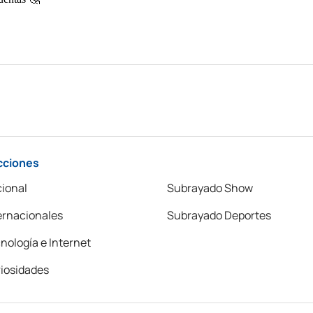
cciones
ional
Subrayado Show
ernacionales
Subrayado Deportes
nología e Internet
iosidades