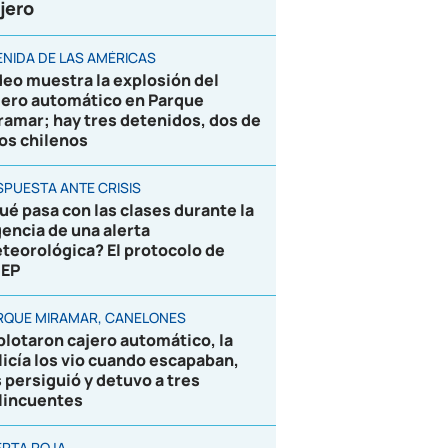
jero
ENIDA DE LAS AMÉRICAS
deo muestra la explosión del
jero automático en Parque
ramar; hay tres detenidos, dos de
los chilenos
SPUESTA ANTE CRISIS
ué pasa con las clases durante la
gencia de una alerta
teorológica? El protocolo de
EP
RQUE MIRAMAR, CANELONES
plotaron cajero automático, la
licía los vio cuando escapaban,
s persiguió y detuvo a tres
lincuentes
ERTA ROJA