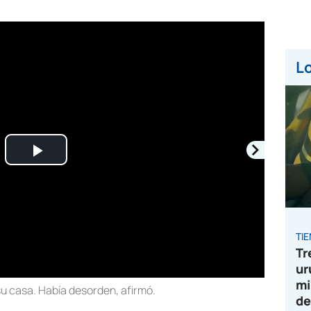
Lo
Play
Video
TI
Tr
ur
mi
su casa. Había desorden, afirmó.
de