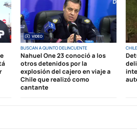
VIDEO
BUSCAN A QUINTO DELINCUENTE
CHIL
de
Nahuel One 23 conoció a los
Det
tá
otros detenidos por la
del
r
explosión del cajero en viaje a
int
Chile que realizó como
aut
cantante