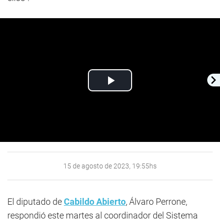
Play
Video
15 de agosto de 2023, 19:55hs
El diputado de
Cabildo Abierto
, Álvaro Perrone,
respondió este martes al coordinador del Sistema