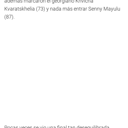
además marcaron el georgiano Khvicha
Kvaratskhelia (73) y nada más entrar Senny Mayulu
(87).
Pocas veces se vio una final tan desequilibrada.