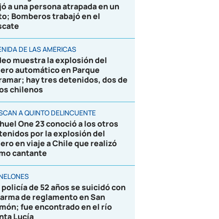
jó a una persona atrapada en un
to; Bomberos trabajó en el
scate
ENIDA DE LAS AMÉRICAS
deo muestra la explosión del
jero automático en Parque
ramar; hay tres detenidos, dos de
los chilenos
SCAN A QUINTO DELINCUENTE
huel One 23 conoció a los otros
tenidos por la explosión del
jero en viaje a Chile que realizó
mo cantante
NELONES
 policía de 52 años se suicidó con
 arma de reglamento en San
món; fue encontrado en el río
nta Lucía