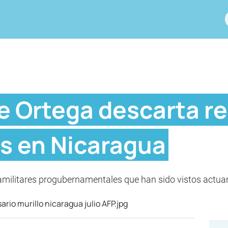
te Ortega descarta r
is en Nicaragua
amilitares progubernamentales que han sido vistos actuan