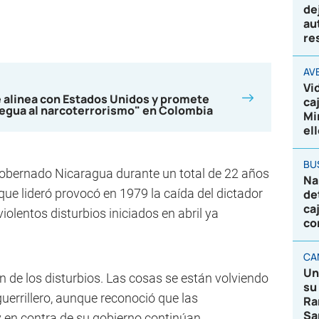
de
au
re
AV
Vi
se alinea con Estados Unidos y promete
ca
regua al narcoterrorismo" en Colombia
Mi
el
BU
gobernado Nicaragua durante un total de 22 años
Na
que lideró provocó en 1979 la caída del dictador
de
ca
olentos disturbios iniciados en abril ya
co
CA
Un
 de los disturbios. Las cosas se están volviendo
su
guerrillero, aunque reconoció que las
Ra
Sa
y en contra de su gobierno continúan.