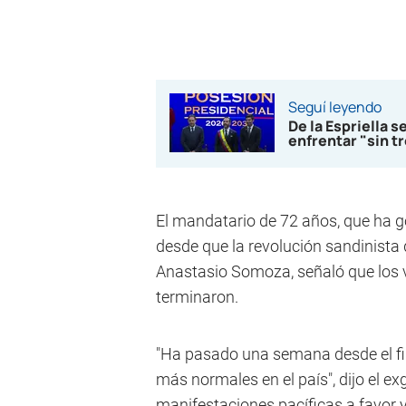
Seguí leyendo
De la Espriella 
enfrentar "sin t
El mandatario de 72 años, que ha 
desde que la revolución sandinista 
Anastasio Somoza, señaló que los vi
terminaron.
"Ha pasado una semana desde el fin
más normales en el país", dijo el ex
manifestaciones pacíficas a favor 