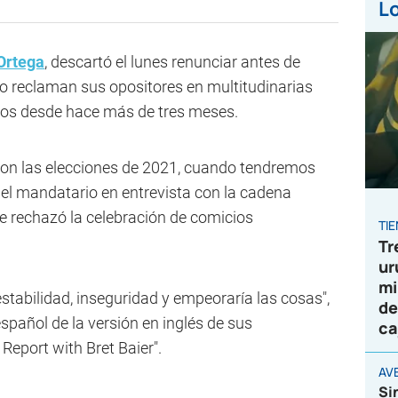
Lo
Ortega
, descartó el lunes renunciar antes de
 reclaman sus opositores en multitudinarias
tos desde hace más de tres meses.
a con las elecciones de 2021, cuando tendremos
 el mandatario en entrevista con la cadena
e rechazó la celebración de comicios
TI
Tr
ur
mi
estabilidad, inseguridad y empeoraría las cosas",
de
español de la versión en inglés de sus
ca
Report with Bret Baier".
AVE
Si