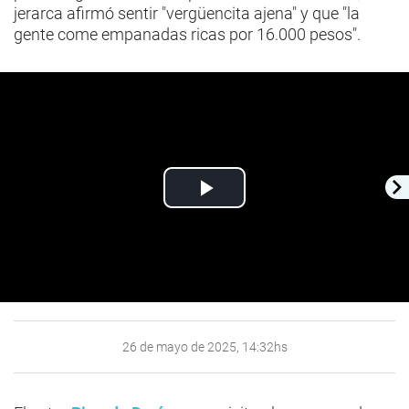
jerarca afirmó sentir "vergüencita ajena" y que "la
gente come empanadas ricas por 16.000 pesos".
Play
Video
26 de mayo de 2025, 14:32hs