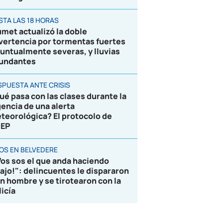
STA LAS 18 HORAS
umet actualizó la doble
vertencia por tormentas fuertes
puntualmente severas, y lluvias
undantes
SPUESTA ANTE CRISIS
ué pasa con las clases durante la
gencia de una alerta
teorológica? El protocolo de
EP
ROS EN BELVEDERE
Vos sos el que anda haciendo
lajo!": delincuentes le dispararon
un hombre y se tirotearon con la
licía