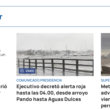
r
VIDEO
COMUNICADO PRESIDENCIA
SUPE
rió
Ejecutivo decretó alerta roja
Met
r
hasta las 04.00, desde arroyo
adv
Pando hasta Aguas Dulces
vie
per