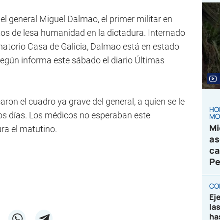
el general Miguel Dalmao, el primer militar en
tos de lesa humanidad en la dictadura. Internado
anatorio Casa de Galicia, Dalmao está en estado
según informa este sábado el diario Últimas
aron el cuadro ya grave del general, a quien se le
HO
mos días. Los médicos no esperaban este
MO
Mi
ra el matutino.
as
ca
Pe
CO
Ej
la
ha