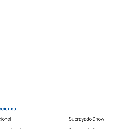
cciones
ional
Subrayado Show