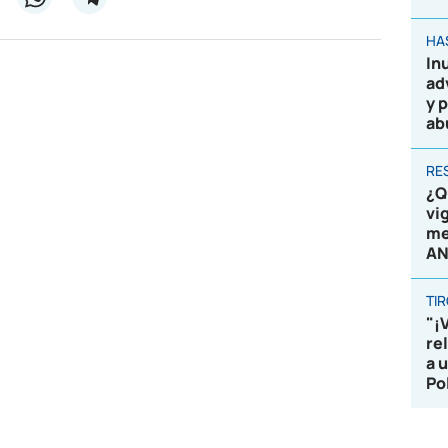
HA
In
ad
y 
ab
RE
¿Q
vi
me
AN
TI
"¡
re
a 
Po