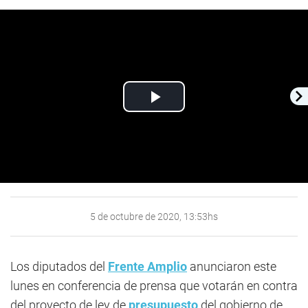
Play
Video
5 de octubre de 2020, 13:53hs
Los diputados del
Frente Amplio
anunciaron este
lunes en conferencia de prensa que votarán en contra
del proyecto de ley de
presupuesto
del gobierno de