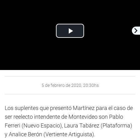
Play
Video
5 de febrero de 2020, 20:30hs
Los suplentes que presentó Martínez para el caso de
ser reelecto intendente de Montevideo son Pablo
Ferreri (Nuevo Espacio), Laura Tabárez (Plataforma)
y Analice Berón (Vertiente Artiguista).