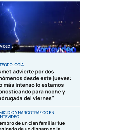
VIDEO
TEOROLOGÍA
umet advierte por dos
nómenos desde este jueves:
o más intenso lo estamos
onosticando para noche y
drugada del viernes"
MICIDIO Y NARCOTRÁFICO EN
NTEVIDEO
embro de un clan familiar fue
esinado de un disparo en la