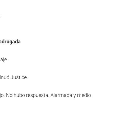
:
madrugada
aje.
tinuó Justice.
hijo. No hubo respuesta. Alarmada y medio