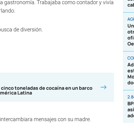
 la gastronomía. Trabajaba como contador y vivía
ca
rlando.
AG
Un
busca de diversión.
ot
of
Oe
CO
Ad
es
Mo
do
 cinco toneladas de cocaína en un barco
mérica Latina
2.
BP
as
ad
 intercambiara mensajes con su madre.