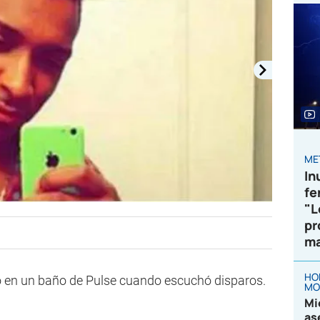
ME
In
fe
"L
pr
ma
HO
ó en un baño de Pulse cuando escuchó disparos.
MO
Mi
as