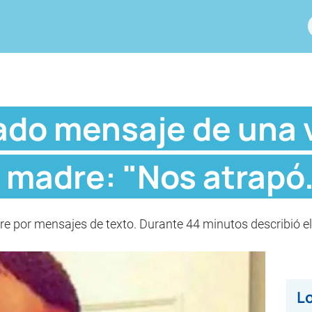
ado mensaje de una 
 madre: "Nos atrapó.
e por mensajes de texto. Durante 44 minutos describió el t
Lo