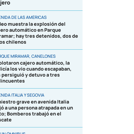
jero
ENIDA DE LAS AMÉRICAS
deo muestra la explosión del
jero automático en Parque
ramar; hay tres detenidos, dos de
los chilenos
RQUE MIRAMAR, CANELONES
plotaron cajero automático, la
licía los vio cuando escapaban,
s persiguió y detuvo a tres
lincuentes
NIDA ITALIA Y SEGOVIA
niestro grave en avenida Italia
jó a una persona atrapada en un
to; Bomberos trabajó en el
scate
 UN ÓMNIBUS