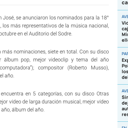
ca
AV
n José, se anunciaron los nominados para la 18°
Vi
 los más representativos de la música nacional,
ca
ctubre en el Auditorio del Sodre.
Mi
el
 más nominaciones, siete en total. Con su disco
PA
r álbum pop, mejor videoclip y tema del año
Ex
Po
omputadora”); compositor (Roberto Musso),
lo
el año.
de
AVE
encuentra en 5 categorías, con su disco Otras
Si
jor vídeo de larga duración musical, mejor vídeo
de
au
l año, álbum del año.
re
EN