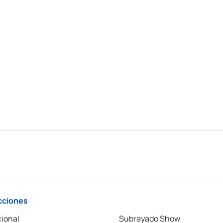
cciones
ional
Subrayado Show