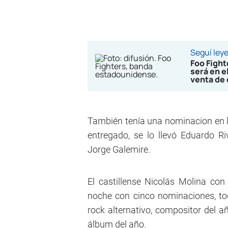
Seguí ley
Foo Figh
será en e
venta de
También tenía una nominacion en la
entregado, se lo llevó Eduardo R
Jorge Galemire.
El castillense Nicolás Molina con 
noche con cinco nominaciones, to
rock alternativo, compositor del a
álbum del año.