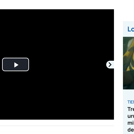
Lo
Play
Video
TI
Tr
ur
mi
de