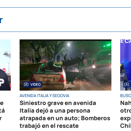
r
VIDEO
AVENIDA ITALIA Y SEGOVIA
BUSC
de
Siniestro grave en avenida
Nah
tá
Italia dejó a una persona
otr
r
atrapada en un auto; Bomberos
exp
trabajó en el rescate
Chi