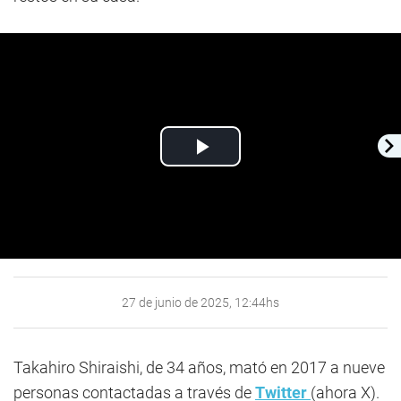
Play
Video
27 de junio de 2025, 12:44hs
Takahiro Shiraishi, de 34 años, mató en 2017 a nueve
personas contactadas a través de
Twitter
(ahora X).