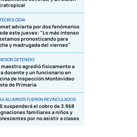
tratropical
TEOROLOGÍA
umet advierte por dos fenómenos
sde este jueves: "Lo más intenso
 estamos pronosticando para
che y madrugada del viernes"
RESOR DETENIDO
 maestro agredió físicamente a
ra docente y un funcionario en
icina de Inspección Montevideo
ste de Primaria
844 ALUMNOS FUERON REVINCULADOS
S suspenderá el cobro de 3.968
ignaciones familiares a niños y
olescentes por no asistir a clases