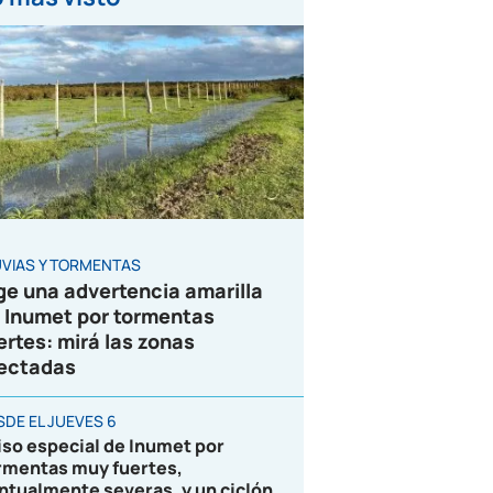
UVIAS Y TORMENTAS
ge una advertencia amarilla
 Inumet por tormentas
ertes: mirá las zonas
ectadas
SDE EL JUEVES 6
iso especial de Inumet por
rmentas muy fuertes,
ntualmente severas, y un ciclón