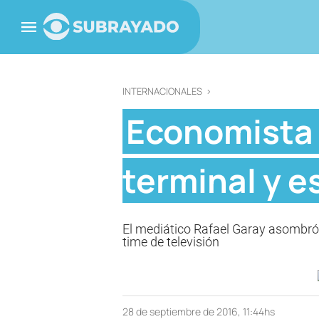
INTERNACIONALES
>
Economista c
terminal y e
El mediático Rafael Garay asombró
time de televisión
28 de septiembre de 2016, 11:44hs