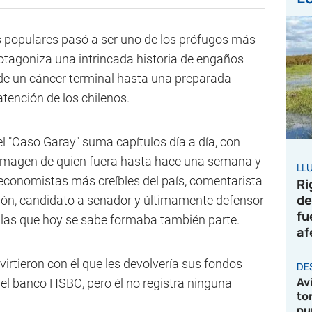
 populares pasó a ser uno de los prófugos más
otagoniza una intrincada historia de engaños
de un cáncer terminal hasta una preparada
tención de los chilenos.
el "Caso Garay" suma capítulos día a día, con
la imagen de quien fuera hasta hace una semana y
LL
economistas más creíbles del país, comentarista
Ri
de
ón, candidato a senador y últimamente defensor
fu
 las que hoy se sabe formaba también parte.
af
irtieron con él que les devolvería sus fondos
DE
Av
del banco HSBC, pero él no registra ninguna
to
a
pu