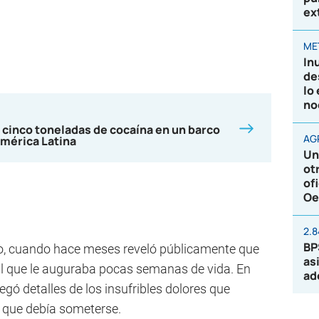
ex
ME
In
de
lo
no
 cinco toneladas de cocaína en un barco
AG
mérica Latina
Un
ot
of
Oe
2.
BP
o, cuando hace meses reveló públicamente que
as
al que le auguraba pocas semanas de vida. En
ad
egó detalles de los insufribles dolores que
al que debía someterse.