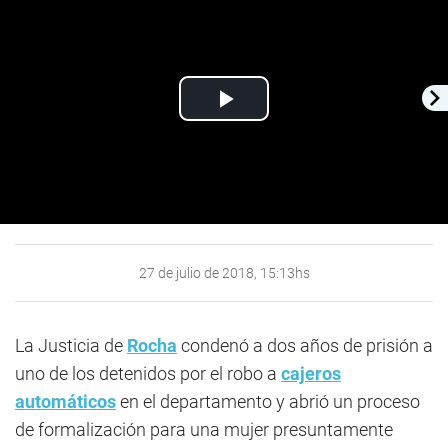
Play
Video
27 de julio de 2018, 15:13hs
La Justicia de
Rocha
condenó a dos años de prisión a
uno de los detenidos por el robo a
cajeros
automáticos
en el departamento y abrió un proceso
de formalización para una mujer presuntamente