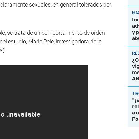
claramente sexuales, en general tolerados por
HA
In
ad
y 
e, se trata de un comportamiento de orden
ab
del estudio, Marie Pele, investigadora de la
a).
RE
¿Q
vi
me
AN
TI
"¡
re
a 
Po