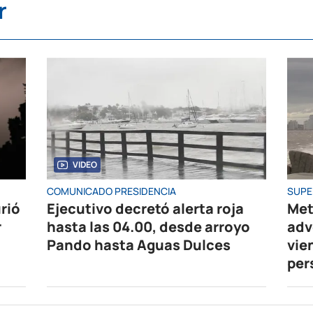
r
VIDEO
COMUNICADO PRESIDENCIA
SUPE
rió
Ejecutivo decretó alerta roja
Met
r
hasta las 04.00, desde arroyo
adv
Pando hasta Aguas Dulces
vie
per