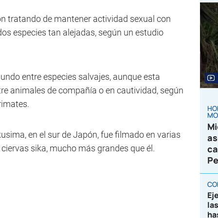
n tratando de mantener actividad sexual con
dos especies tan alejadas, según un estudio
undo entre especies salvajes, aunque esta
tre animales de compañía o en cautividad, según
rimates.
HO
MO
Mi
usima, en el sur de Japón, fue filmado en varias
as
ciervas sika, mucho más grandes que él.
ca
Pe
CO
Ej
la
ha