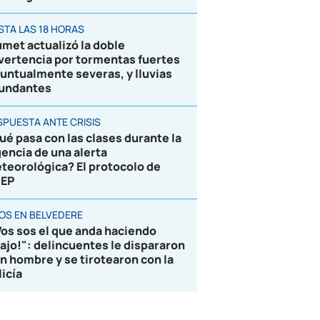
STA LAS 18 HORAS
umet actualizó la doble
vertencia por tormentas fuertes
puntualmente severas, y lluvias
undantes
SPUESTA ANTE CRISIS
ué pasa con las clases durante la
gencia de una alerta
teorológica? El protocolo de
EP
ROS EN BELVEDERE
Vos sos el que anda haciendo
lajo!": delincuentes le dispararon
un hombre y se tirotearon con la
licía