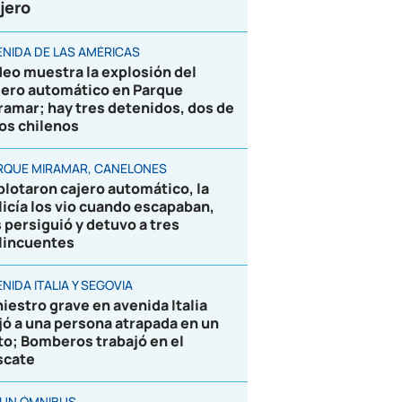
jero
ENIDA DE LAS AMÉRICAS
deo muestra la explosión del
jero automático en Parque
ramar; hay tres detenidos, dos de
los chilenos
RQUE MIRAMAR, CANELONES
plotaron cajero automático, la
licía los vio cuando escapaban,
s persiguió y detuvo a tres
lincuentes
NIDA ITALIA Y SEGOVIA
niestro grave en avenida Italia
jó a una persona atrapada en un
to; Bomberos trabajó en el
scate
 UN ÓMNIBUS