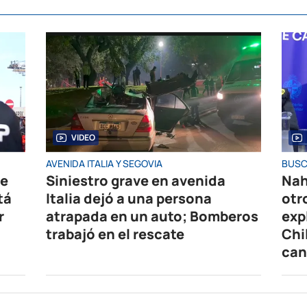
VIDEO
AVENIDA ITALIA Y SEGOVIA
BUSC
de
Siniestro grave en avenida
Nah
tá
Italia dejó a una persona
otr
r
atrapada en un auto; Bomberos
exp
trabajó en el rescate
Chi
can