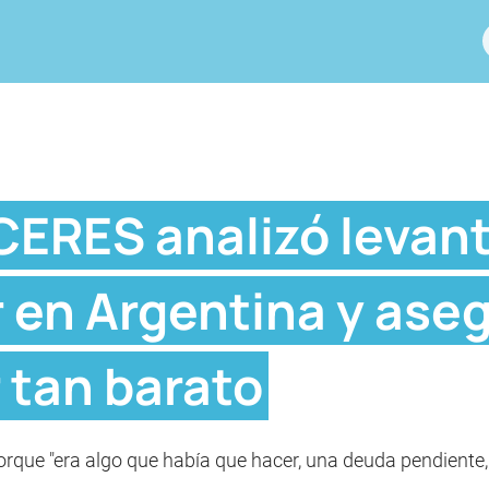
 CERES analizó levan
r en Argentina y ase
r tan barato
orque "era algo que había que hacer, una deuda pendiente,