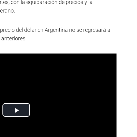
tes, con la equiparación de precios y la
erano.
recio del dólar en Argentina no se regresará al
anteriores.