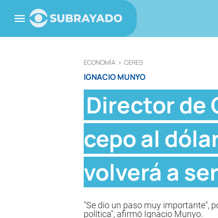
ECONOMÍA
>
CERES
IGNACIO MUNYO
Director de
cepo al dóla
volverá a se
"Se dio un paso muy importante", p
política", afirmó Ignacio Munyo.