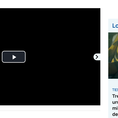
Lo
Play
Video
TI
Tr
ur
mi
de