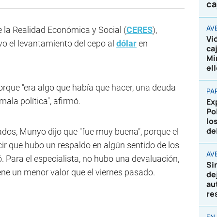
ca
AV
de la Realidad Económica y Social (
CERES
),
Vi
o el levantamiento del cepo al
dólar
en
ca
Mi
el
orque "era algo que había que hacer, una deuda
PA
mala política", afirmó.
Ex
Po
lo
de
ados, Munyo dijo que "fue muy buena", porque el
ecir que hubo un respaldo en algún sentido de los
AVE
 Para el especialista, no hubo una devaluación,
Si
tiene un menor valor que el viernes pasado.
de
au
re
EN