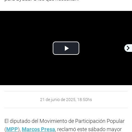
Play
Video
21 de junio de 2025, 18:50hs
El diputado del Movimiento de Participación Popular
(
MPP
),
Marcos Presa
, reclamó este sábado mayor